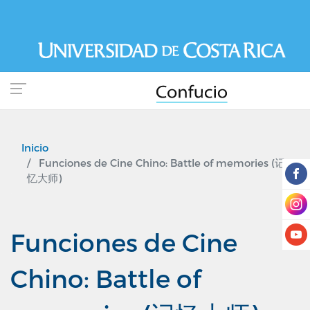
Pasar
al
contenido
principal
Inicio
Funciones de Cine Chino: Battle of memories (记
忆大师)
Funciones de Cine
Chino: Battle of