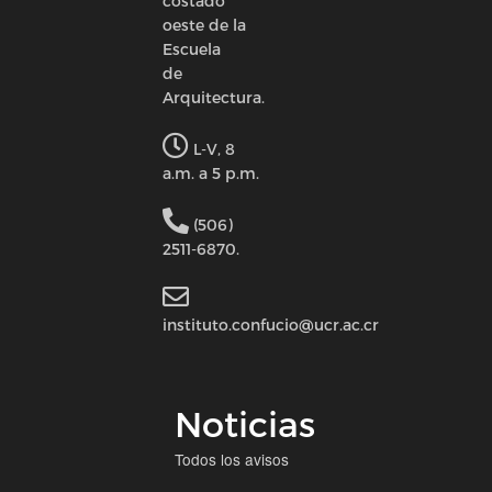
costado
oeste de la
Escuela
de
Arquitectura.
L-V, 8
a.m. a 5 p.m.
(506)
2511-6870.
instituto.confucio@ucr.ac.cr
Noticias
Todos los avisos