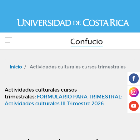
Pasar
al
contenido
principal
Inicio
Actividades culturales cursos trimestrales
Actividades culturales cursos
trimestrales:
FORMULARIO PARA TRIMESTRAL:
Actividades culturales III Trimestre 2026