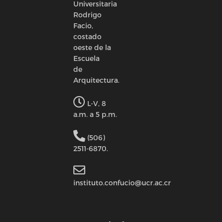
Universitaria
Rodrigo
Facio,
costado
oeste de la
Escuela
de
Arquitectura.
L-V, 8
a.m. a 5 p.m.
(506)
2511-6870.
instituto.confucio@ucr.ac.cr