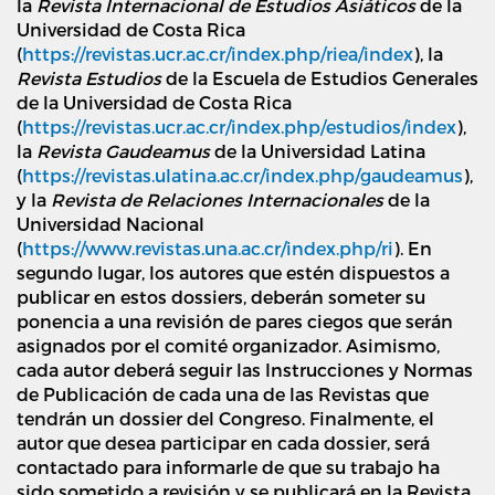
la
Revista Internacional de Estudios Asiáticos
de la
Universidad de Costa Rica
(
https://revistas.ucr.ac.cr/index.php/riea/index
), la
Revista Estudios
de la Escuela de Estudios Generales
de la Universidad de Costa Rica
(
https://revistas.ucr.ac.cr/index.php/estudios/index
),
la
Revista Gaudeamus
de la Universidad Latina
(
https://revistas.ulatina.ac.cr/index.php/gaudeamus
),
y la
Revista de Relaciones Internacionales
de la
Universidad Nacional
(
https://www.revistas.una.ac.cr/index.php/ri
). En
segundo lugar, los autores que estén dispuestos a
publicar en estos dossiers, deberán someter su
ponencia a una revisión de pares ciegos que serán
asignados por el comité organizador. Asimismo,
cada autor deberá seguir las Instrucciones y Normas
de Publicación de cada una de las Revistas que
tendrán un dossier del Congreso. Finalmente, el
autor que desea participar en cada dossier, será
contactado para informarle de que su trabajo ha
sido sometido a revisión y se publicará en la Revista