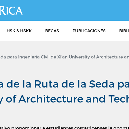
Pasar
al
contenido
principal
HSK & HSKK
BECAS
PUBLICACIONES
BIBL
da para Ingeniería Civil de Xi'an University of Architecture 
 de la Ruta de la Seda par
ty of Architecture and Te
tivo proporcionar a estudiantes costarricenses la oportu