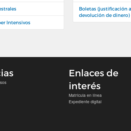
estrales
Boletas (justificación
devolución de dinero)
per Intensivos
ias
Enlaces de
isos
interés
Matrícula en línea
Expediente digital