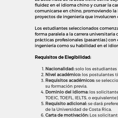
fluidez en el idioma chino y cursar la c
comunicarse en chino, promoviendo la i
proyectos de ingeniería que involucren
Los estudiantes seleccionados comenza
forma paralela a la carrera universitari
prácticas profesionales (pasantías) con
ingeniería como su habilidad en el idio
Requisitos de Elegibilidad:
Nacionalidad:
s
olo los estudiantes
Nivel académico:
l
os postulantes t
Requisitos académicos:
se selecci
su formación previa.
Dominio del idioma:
l
os solicitant
TOEIC, TOEFL, IELTS, o equivalente)
Requisito adicional:
se dará prefer
de la Universidad de Costa Rica.
Carta de motivación:
Los solicitan