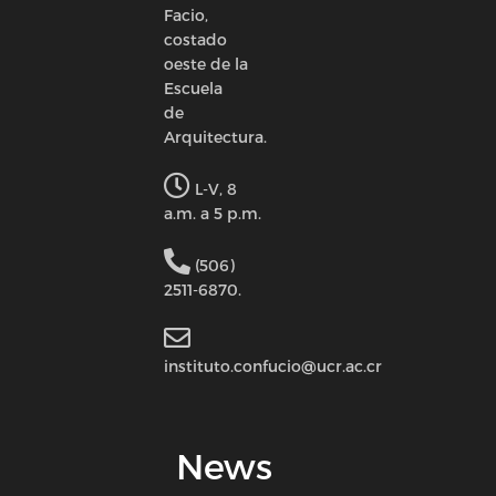
Facio,
costado
oeste de la
Escuela
de
Arquitectura.
L-V, 8
a.m. a 5 p.m.
(506)
2511-6870.
instituto.confucio@ucr.ac.cr
News