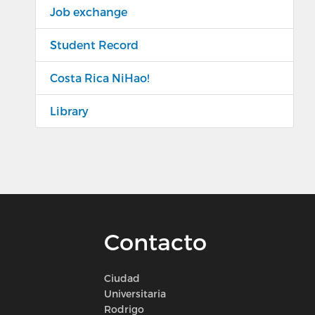
Job exchange
Student Record
Costa Rica NiHao!
Library
Contacto
Ciudad
Universitaria
Rodrigo