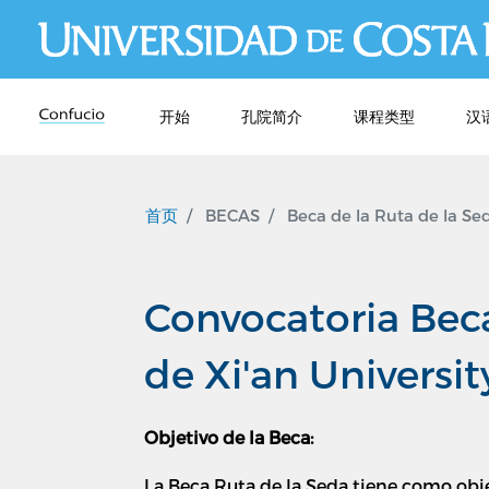
开始
孔院简介
课程类型
汉
首页
BECAS
Beca de la Ruta de la Sed
Convocatoria Beca
de Xi'an Universi
Objetivo de la Beca:
La Beca Ruta de la Seda tiene como obje