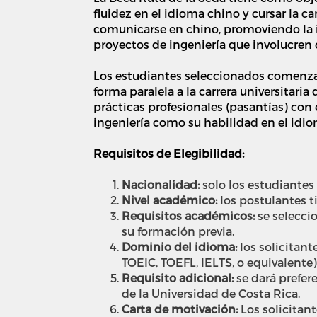
fluidez en el idioma chino y cursar la c
comunicarse en chino, promoviendo la i
proyectos de ingeniería que involucren
Los estudiantes seleccionados comenza
forma paralela a la carrera universitari
prácticas profesionales (pasantías) con
ingeniería como su habilidad en el idio
Requisitos de Elegibilidad:
Nacionalidad:
s
olo los estudiantes
Nivel académico:
l
os postulantes t
Requisitos académicos:
se selecci
su formación previa.
Dominio del idioma:
l
os solicitant
TOEIC, TOEFL, IELTS, o equivalente)
Requisito adicional:
se dará prefer
de la Universidad de Costa Rica.
Carta de motivación:
Los solicitan