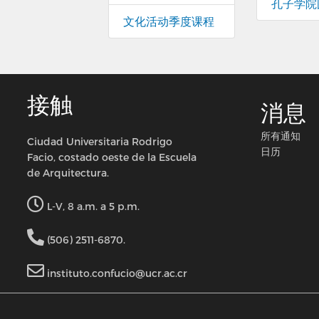
孔子学院
文化活动季度课程
接触
消息
所有通知
Ciudad Universitaria Rodrigo
日历
Facio, costado oeste de la Escuela
de Arquitectura.
L-V, 8 a.m. a 5 p.m.
(506) 2511-6870.
instituto.confucio@ucr.ac.cr