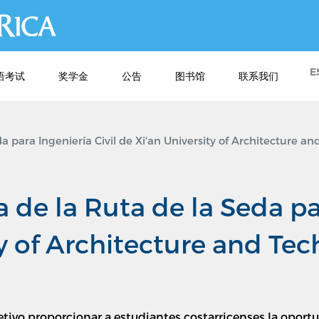
跳
转
到
主
E
语考试
奖学金
公告
图书馆
联系我们
要
内
容
a para Ingeniería Civil de Xi'an University of Architecture a
 de la Ruta de la Seda par
ty of Architecture and Te
tivo proporcionar a estudiantes costarricenses la oportu