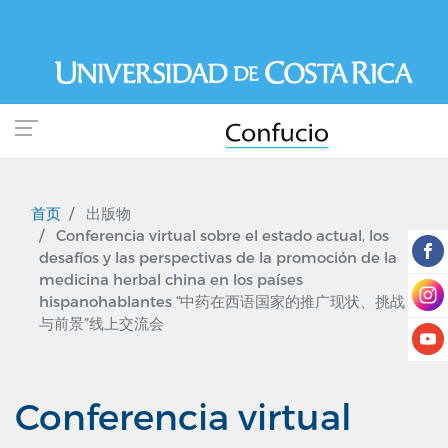
跳
转
到
主
要
内
容
首页
出版物
Conferencia virtual sobre el estado actual, los
desafíos y las perspectivas de la promoción de la
medicina herbal china en los países
hispanohablantes “中药在西语国家的推广现状、挑战
与前景”线上交流会
Conferencia virtual