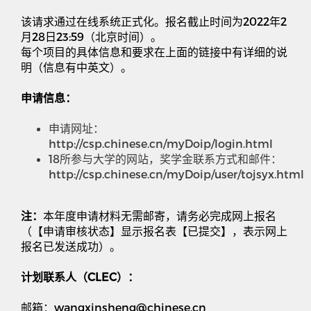
该请求通过在线系统正式化。报名截止时间为
2022
年
2
月
28
日
23:59
（北京时间）。
每个项目的具体信息和要求在上面的链接中有详细的说
明（信息有中英文）。
申请信息：
申请网址：
http://csp.chinese.cn/myDoip/login.html
18
所参与大学的网站，奖学金联系方式和邮件：
http://csp.chinese.cn/myDoip/user/tojsyx.html
注：
本年度申请材料无需邮寄，请务必完成网上报名
（【申请审核状态】显示报名表【已提交】，表示网上
报名已发送成功）。
计划联系人（
CLEC
）：
邮箱：
wangxinsheng@chinese.cn