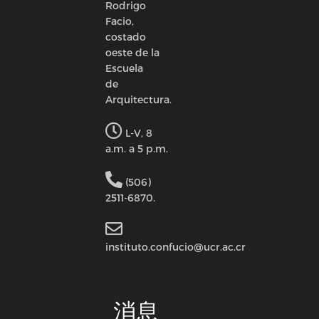
Rodrigo
Facio,
costado
oeste de la
Escuela
de
Arquitectura.
L-V, 8
a.m. a 5 p.m.
(506)
2511-6870.
instituto.confucio@ucr.ac.cr
消息