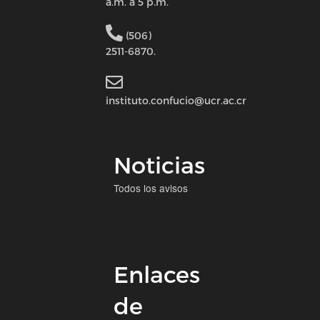
a.m. a 5 p.m.
(506)
2511-6870.
instituto.confucio@ucr.ac.cr
Noticias
Todos los avisos
Enlaces
de