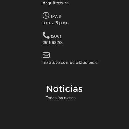
Arquitectura.
L-V, 8
a.m. a 5 p.m.
(506)
2511-6870.
instituto.confucio@ucr.ac.cr
Noticias
Todos los avisos