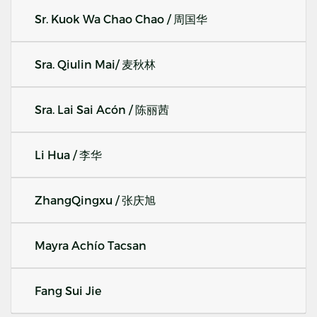
Sr. Kuok Wa Chao Chao / 周国华
Sra. Qiulin Mai/ 麦秋林
Sra. Lai Sai Acón / 陈丽茜
Li Hua / 李华
ZhangQingxu / 张庆旭
Mayra Achío Tacsan
Fang Sui Jie