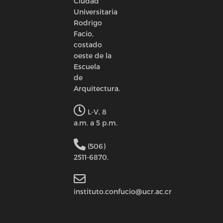
Ciudad
Universitaria
Rodrigo
Facio,
costado
oeste de la
Escuela
de
Arquitectura.
L-V, 8
a.m. a 5 p.m.
(506)
2511-6870.
instituto.confucio@ucr.ac.cr