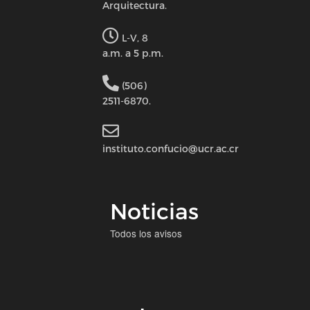
Arquitectura.
L-V, 8
a.m. a 5 p.m.
(506)
2511-6870.
instituto.confucio@ucr.ac.cr
Noticias
Todos los avisos