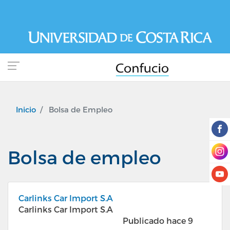
Pasar
al
contenido
principal
Inicio
Bolsa de Empleo
Bolsa de empleo
Carlinks Car Import S.A
Carlinks Car Import S.A
Publicado hace 9