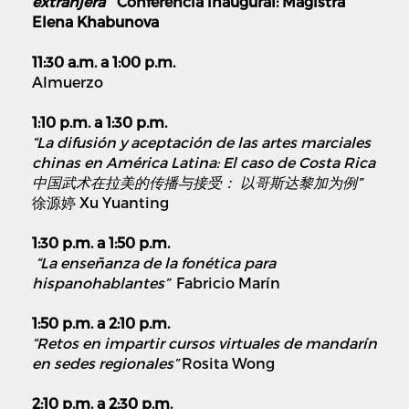
extranjera”
Conferencia inaugural: Magistra
Elena Khabunova
11:30 a.m. a 1:00 p.m.
Almuerzo
1:10 p.m. a 1:30 p.m.
“La difusión y aceptación de las artes marciales
chinas en América Latina: El caso de Costa Rica
中国武术在拉美的传播与接受： 以哥斯达黎加为例”
徐源婷 Xu Yuanting
1:30 p.m. a 1:50 p.m.
“La enseñanza de la fonética para
hispanohablantes”
Fabricio Marín
1:50 p.m. a 2:10 p.m.
“Retos en impartir cursos virtuales de mandarín
en sedes regionales”
Rosita Wong
2:10 p.m. a 2:30 p.m.