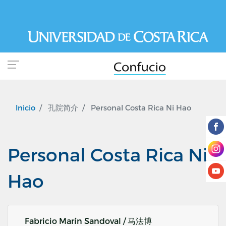
Pasar
al
contenido
principal
Inicio
孔院简介
Personal Costa Rica Ni Hao
Personal Costa Rica Ni
Hao
Fabricio Marín Sandoval / 马法博