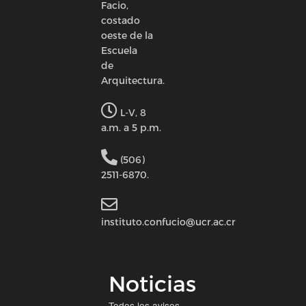
Facio,
costado
oeste de la
Escuela
de
Arquitectura.
L-V, 8
a.m. a 5 p.m.
(506)
2511-6870.
instituto.confucio@ucr.ac.cr
Noticias
Todos los avisos