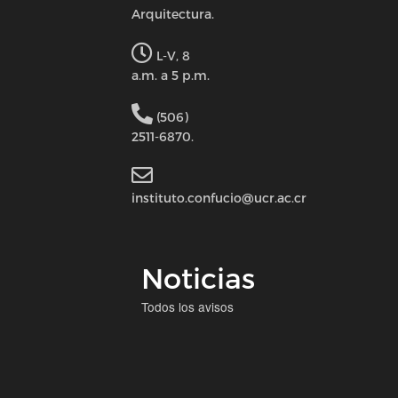
Arquitectura.
L-V, 8
a.m. a 5 p.m.
(506)
2511-6870.
instituto.confucio@ucr.ac.cr
Noticias
Todos los avisos