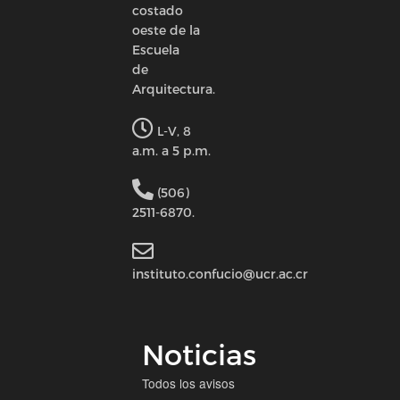
costado
oeste de la
Escuela
de
Arquitectura.
L-V, 8
a.m. a 5 p.m.
(506)
2511-6870.
instituto.confucio@ucr.ac.cr
Noticias
Todos los avisos