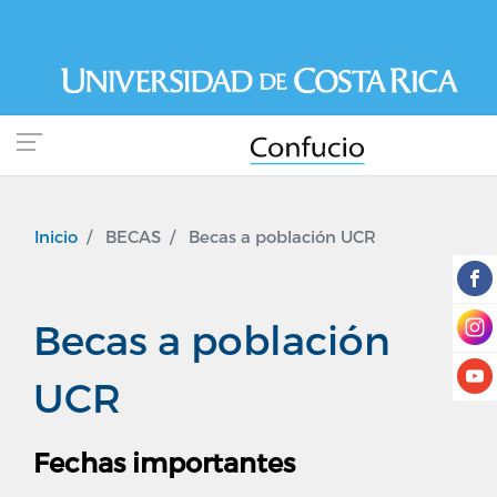
Pasar
al
contenido
principal
Inicio
BECAS
Becas a población UCR
Becas a población
UCR
Fechas importantes