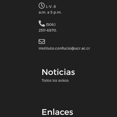
L-V, 8
a.m. a 5 p.m.
(506)
2511-6870.
instituto.confucio@ucr.ac.cr
Noticias
Todos los avisos
Enlaces