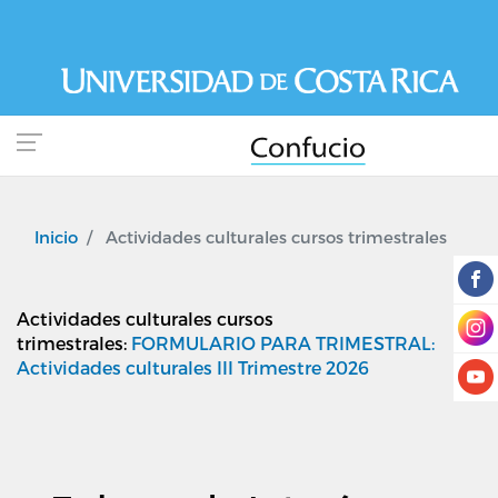
Pasar
al
contenido
principal
Inicio
Actividades culturales cursos trimestrales
Actividades culturales cursos
trimestrales:
FORMULARIO PARA TRIMESTRAL:
Actividades culturales III Trimestre 2026