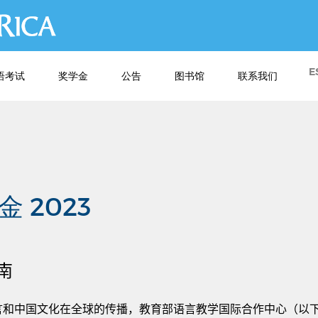
跳
转
到
主
E
语考试
奖学金
公告
图书馆
联系我们
要
内
容
 2023
南
言和中国文化在全球的传播，教育部语言教学国际合作中心（以