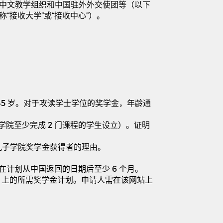
中文教学组织和中国驻外外交使团等（以下
称
“
接收大学
”
或
“
接收中心
”
）。
45
岁。对于攻读学士学位的奖学金，年龄通
学院至少完成
2
门课程的学生设立）。证明
孔子学院奖学金获得者的理由。
在计划从中国返回的日期后至少
6
个月。
)
上的所需奖学金计划。申请人需在该网站上