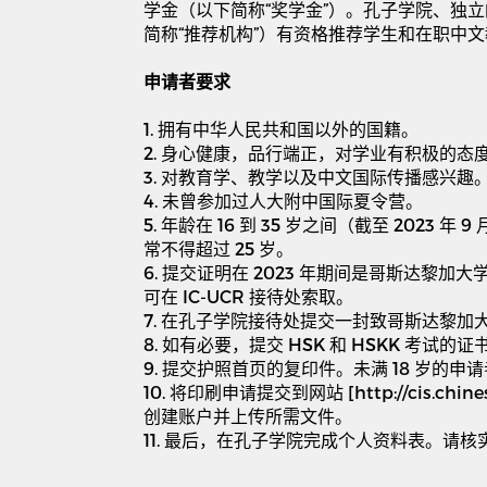
学金（以下简称
“
奖学金
”
）。孔子学院、独立
简称
“
推荐机构
”
）有资格推荐学生和在职中文
申请者要求
1.
拥有中华人民共和国以外的国籍。
2.
身心健康，品行端正，对学业有积极的态
3.
对教育学、教学以及中文国际传播感兴趣
4.
未曾参加过人大附中国际夏令营。
5.
年龄在
16
到
35
岁之间（截至
2023
年
9
常不得超过
25
岁。
6.
提交证明在
2023
年期间是哥斯达黎加大
可在
IC-UCR
接待处索取。
7.
在孔子学院接待处提交一封致哥斯达黎加
8.
如有必要，提交
HSK
和
HSKK
考试的证
9.
提交护照首页的复印件。未满
18
岁的申请
10.
将印刷申请提交到网站
[http://cis.chin
创建账户并上传所需文件。
11.
最后，在孔子学院完成个人资料表。请核