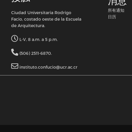
消息
所有通知
Ciudad Universitaria Rodrigo
日历
Facio, costado oeste de la Escuela
de Arquitectura.
L-V, 8 a.m. a 5 p.m.
(506) 2511-6870.
instituto.confucio@ucr.ac.cr