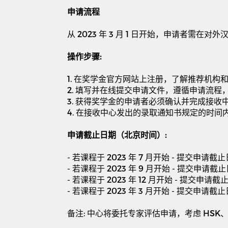
申请流程
从
2023
年
3
月
1
日开始，申请者需在对外
操作步骤
:
1.
在奖学金官方网站上注册，了解推荐机构
2.
填写并在线提交申请文件，遵循申请流程
3.
获得奖学金的申请者必须确认并完成接收
4.
在接收中心发出的录取通知书规定的时间
申请截止日期（北京时间）
:
-
若课程于
2023
年
7
月开始
-
提交申请截止
-
若课程于
2023
年
9
月开始
-
提交申请截止
-
若课程于
2023
年
12
月开始
-
提交申请截
-
若课程于
2023
年
3
月开始
-
提交申请截止
备注
:
中心将委托专家评估申请，考虑
HSK