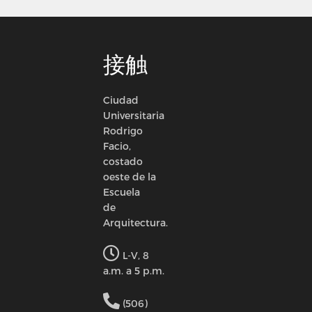
接触
Ciudad
Universitaria
Rodrigo
Facio,
costado
oeste de la
Escuela
de
Arquitectura.
L-V, 8
a.m. a 5 p.m.
(506)