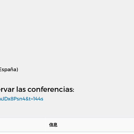
 España)
rvar las conferencias:
wJDx8Psn4&t=144s
信息