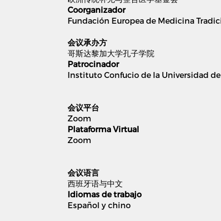
Coorganizador
Fundación Europea de Medicina Tradic
会议承办方
哥斯达黎加大学孔子学院
Patrocinador
Instituto Confucio de la Universidad de
会议平台
Zoom
Plataforma Virtual
Zoom
会议语言
西班牙语与中文
Idiomas de trabajo
Español y chino