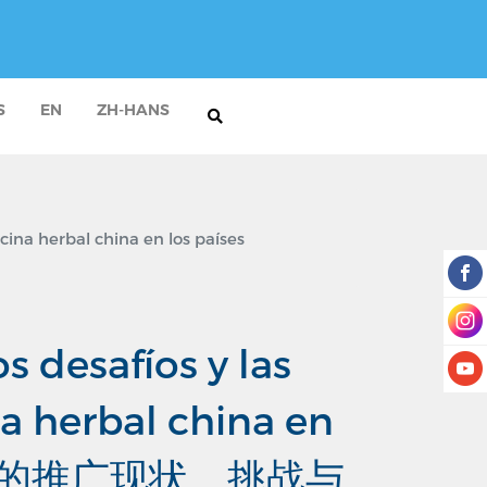
S
EN
ZH-HANS
cina herbal china en los países
s desafíos y las
a herbal china en
在西语国家的推广现状、挑战与