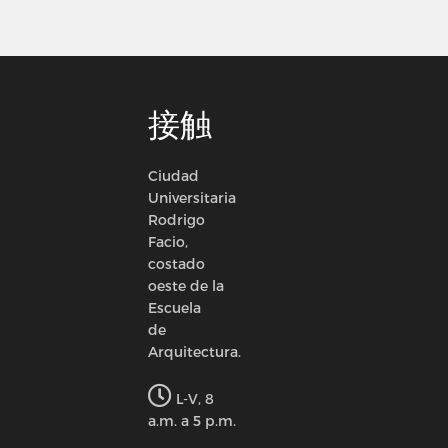
接触
Ciudad
Universitaria
Rodrigo
Facio,
costado
oeste de la
Escuela
de
Arquitectura.
L-V, 8
a.m. a 5 p.m.