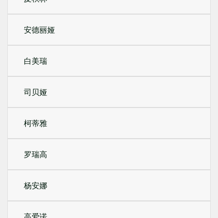
安德丽娅
白美瑞
司贝娅
柯蒂雅
罗瑞高
杨安娜
高爱诺