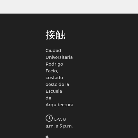
接触
Ciudad
Universitaria
Rodrigo
Facio,
costado
oeste de la
Escuela
de
Arquitectura.
L-V, 8
a.m. a 5 p.m.