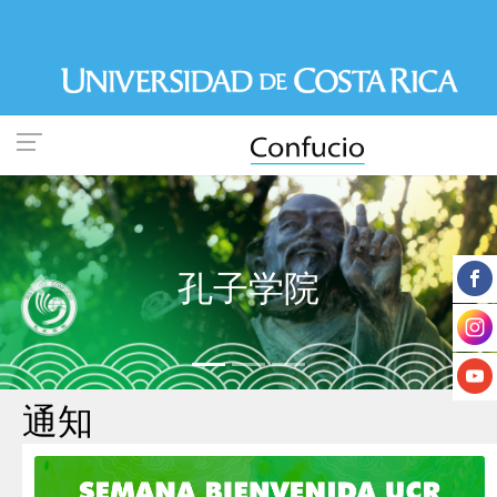
跳
转
到
主
要
内
容
孔子学院
Previous
Nex
通知