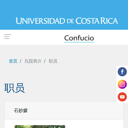
跳
转
到
主
要
内
容
首页
孔院简介
职员
职员
石妙媛