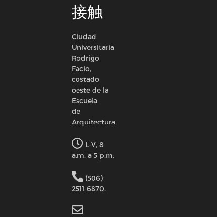
接触
Ciudad
Universitaria
Rodrigo
Facio,
costado
oeste de la
Escuela
de
Arquitectura.
L-V, 8
a.m. a 5 p.m.
(506)
2511-6870.