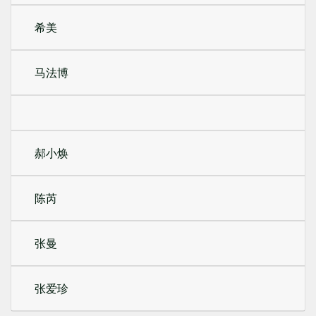
希美
马法博
郝小焕
陈芮
张曼
张爱珍