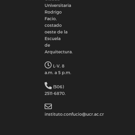
Universitaria
Rodrigo
Facio,
costado
oeste de la
Escuela
de
Arquitectura.
L-V, 8
a.m. a 5 p.m.
(506)
2511-6870.
instituto.confucio@ucr.ac.cr