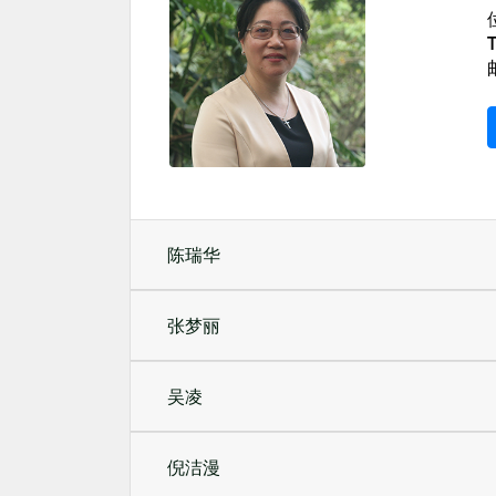
T
陈瑞华
张梦丽
吴凌
倪洁漫