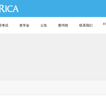
跳
转
到
主
E
语考试
奖学金
公告
图书馆
联系我们
要
内
容