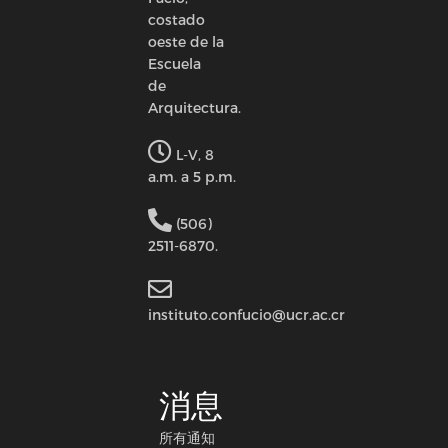
costado
oeste de la
Escuela
de
Arquitectura.
L-V, 8
a.m. a 5 p.m.
(506)
2511-6870.
instituto.confucio@ucr.ac.cr
消息
所有通知