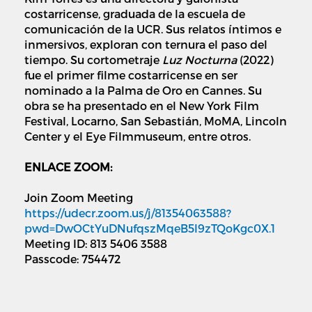
costarricense, graduada de la escuela de
comunicación de la UCR. Sus relatos íntimos e
inmersivos, exploran con ternura el paso del
tiempo. Su cortometraje
Luz Nocturna
(2022)
fue el primer filme costarricense en ser
nominado a la Palma de Oro en Cannes. Su
obra se ha presentado en el New York Film
Festival, Locarno, San Sebastián, MoMA, Lincoln
Center y el Eye Filmmuseum, entre otros.
ENLACE ZOOM:
Join Zoom Meeting
https://udecr.zoom.us/j/81354063588?
pwd=DwOCtYuDNufqszMqeB5l9zTQoKgc0X.1
Meeting ID: 813 5406 3588
Passcode: 754472