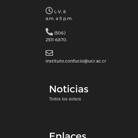
L-V, 8
a.m. a 5 p.m.
(506)
2511-6870.
instituto.confucio@ucr.ac.cr
Noticias
Todos los avisos
Enlaces