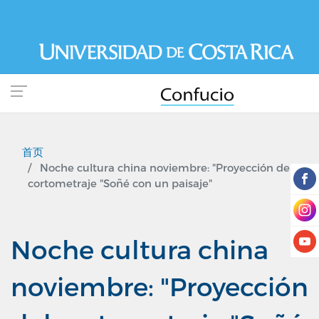
跳
转
到
主
要
内
容
首页
Noche cultura china noviembre: "Proyección del
cortometraje "Soñé con un paisaje"
Noche cultura china
noviembre: "Proyección