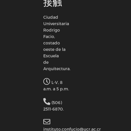
接触
Ciudad
Universitaria
Rodrigo
Facio,
costado
oeste de la
Escuela
de
Arquitectura.
L-V, 8
a.m. a 5 p.m.
(506)
2511-6870.
instituto.confucio@ucr.ac.cr