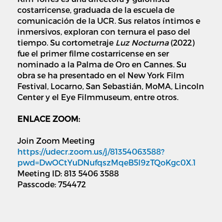
costarricense, graduada de la escuela de
comunicación de la UCR. Sus relatos íntimos e
inmersivos, exploran con ternura el paso del
tiempo. Su cortometraje
Luz Nocturna
(2022)
fue el primer filme costarricense en ser
nominado a la Palma de Oro en Cannes. Su
obra se ha presentado en el New York Film
Festival, Locarno, San Sebastián, MoMA, Lincoln
Center y el Eye Filmmuseum, entre otros.
ENLACE ZOOM:
Join Zoom Meeting
https://udecr.zoom.us/j/81354063588?
pwd=DwOCtYuDNufqszMqeB5l9zTQoKgc0X.1
Meeting ID: 813 5406 3588
Passcode: 754472