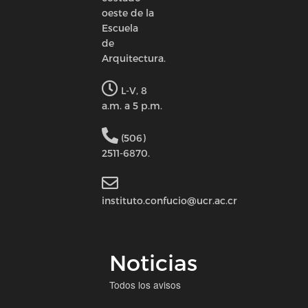
oeste de la
Escuela
de
Arquitectura.
L-V, 8
a.m. a 5 p.m.
(506)
2511-6870.
instituto.confucio@ucr.ac.cr
Noticias
Todos los avisos