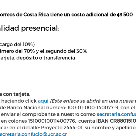
Correos de Costa Rica tiene un costo adicional de ¢
3.500
idad presencial:
ecargo del 10%)
rimero del 70% y el segundo del 30%
tarjeta, depósito o transferencia
 con tarjeta
.
a haciendo click
aquí
(Este enlace se abrirá en una nueva
 de Banco Nacional número: 100-01-000-140077-9, con el 
 enviar el comprobante a nuestro correo
secretaria.confu
nte en colones 15100010011400776, cuenta IBAN
CR8801510
car en el detalle: Proyecto 2444-01, su nombre y apellid
ecretaria.confucio@ucr.ac.cr