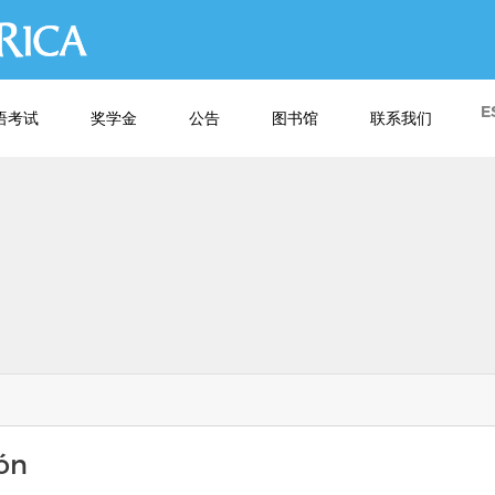
跳
转
到
主
E
语考试
奖学金
公告
图书馆
联系我们
要
内
容
ión