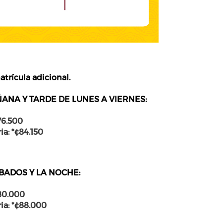
atrícula adicional.
ANA Y TARDE DE LUNES A VIERNES:
76.500
ia
: *¢
84.150
BADOS Y LA NOCHE:
80.000
ia
: *¢
88.000