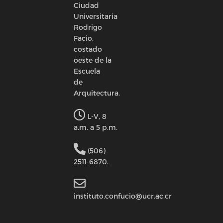
Ciudad
Universitaria
Rodrigo
Facio,
costado
oeste de la
Escuela
de
Arquitectura.
L-V, 8
a.m. a 5 p.m.
(506)
2511-6870.
instituto.confucio@ucr.ac.cr