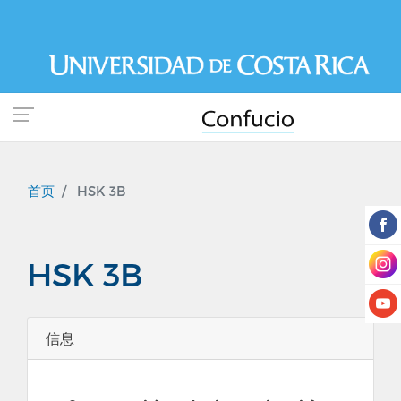
跳
转
到
主
要
内
容
首页
HSK 3B
HSK 3B
信息