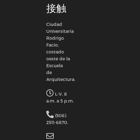
接触
Ciudad
Universitaria
Rodrigo
Facio,
costado
oeste de la
Escuela
de
Arquitectura.
L-V, 8
a.m. a 5 p.m.
(506)
2511-6870.