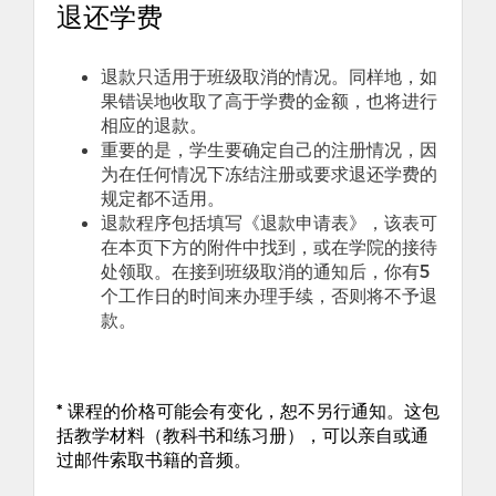
退还学费
退款只适用于班级取消的情况。同样地
，
如
果错误地收取了高于学费的金额
，
也将进行
相应的退款。
重要的是
，
学生要确定自己的注册情况
，
因
为在任何情况下冻结注册或要求退还学费的
规定都不适用。
退款程序包括填写《退款申请表》
，
该表可
在本页下方的附件中找到
，
或在学院的接待
处领取。在接到班级取消的通知后，你有
5
个工作日的时间来办理手续，否则将不予退
款。
*
课程的价格可能会有变化
，
恕不另行通知。这包
括教学材料
（
教科书和练习册
），
可以亲自或通
过邮件索取书籍的音频。