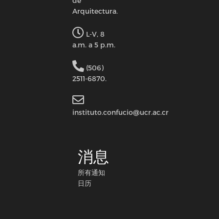
de
Arquitectura.
L-V, 8
a.m. a 5 p.m.
(506)
2511-6870.
instituto.confucio@ucr.ac.cr
消息
所有通知
日历