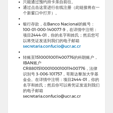
只能通过预约持卡亲自前往。
通过点击这里进行在线注册
（
此链接将在一
个新窗口中打开
）
。
银行存款
，
在
Banco Nacional
的账号
：
100-01-000-140077-9
，
在详情中注明
：
项目
2444-01
，
你的名字和姓氏
；
然后您可
以将凭证发送到我们的电子邮箱
secretaria.confucio@ucr.ac.cr
转账至
15100010011400776
的科朗账户
，
IBAN
账户
CR880151000100010011400776
，
法律
识别号
3-006-101757
，
哥斯达黎加大学基
金会。在详情中注明：项目
2444-01
，你的
名字和姓氏；然后你可以将凭证发送到我们
的电子邮箱
secretaria.confucio@ucr.ac.cr