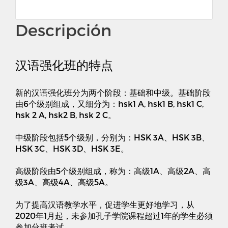
Descripción
汉语强化班的特点
新的汉语强化班分为两个阶段
：
基础和中级。基础阶段
由
6
个级别组成
，
又细分为
：
hsk1 A, hsk1 B, hsk1 C,
hsk 2 A, hsk2 B, hsk 2 C
。
中级阶段包括
5
个级别
，
分别为
：
HSK 3A
、
HSK 3B
、
HSK 3C
、
HSK 3D
、
HSK 3E
。
高级阶段由
5
个级别组成
，
称为
：
高级
1A
、高级
2A
、高
级
3A
、高级
4A
、高级
5A
。
为了提高汉语教学水平
，
促进学生更好地学习
，
从
2020
年
1
月起
，
未参加孔子学院课程超过
1
年的学生必须
参加分班考试。