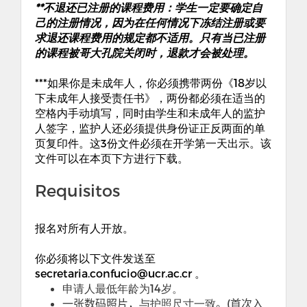
**
不退还已注册的课程费用
：
学生一定要确定自
己的注册情况
，
因为在任何情况下冻结注册或要
求退还课程费用的规定都不适用。只有当已注册
的课程被哥大孔院关闭时
，
退款才会被处理。
***
如果你是未成年人
，
你必须携带两份《
18
岁以
下未成年人接受责任书》
，
两份都必须在适当的
空格内手动填写
，
同时由学生和未成年人的监护
人签字
，
监护人还必须提供身份证正反两面的单
页复印件。这
3
份文件必须在开学第一天出示。该
文件可以在本页下方进行下载。
Requisitos
报名对所有人开放。
你必须将以下文件发送至
secretaria.confucio@ucr.ac.cr
。
申请人最低年龄为
14
岁。
一张数码照片
，
与护照尺寸一致
。
(
首次入