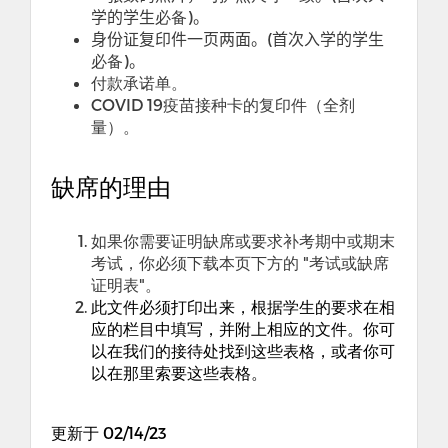
学的学生
必备
)
。
身份证复印件一页两面。
(
首次入学的学生
必备
)
。
付款承诺单。
COVID 19
疫苗接种卡的复印件（全剂
量）。
缺席的理由
如果你需要证明缺席或要求补考期中或期末
考试
，
你必须下载本页下方的
"
考试或缺席
证明表
"
。
此文件必须打印出来
，
根据学生的要求在相
应的栏目中填写
，
并附上相应的文件。你可
以在我们的接待处找到这些表格
，
或者你可
以在那里索要这些表格。
更新于 02/14/23