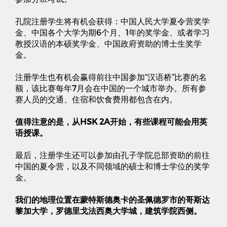
孔院注册学生将有机会获得
：
中国人民大学夏令营奖学
金、中国各个大学为期
6
个月、
1
年的奖学金、或者学习
教授汉语的本硕奖学金、中国政府资助的博士生奖学
金。
注册学生也有机会赢得前往中国参加
“
汉语桥
”
比赛的名
额
，
该比赛每年
7
月会在中国的一个城市举办。所有参
赛人员的交通、住宿和饮食费用都包含在内。
值得注意的是
，
从
HSK 2A
开始
，
有些课程可能会用英
语授课。
最后
，
注册学生还可以参加由孔子学院总部资助的前往
中国的夏令营
，
以及不同领域的硕士和博士学位的奖学
金。
我们的地理位置在蒙特斯德奥卡的圣佩德罗市的哥斯达
黎加大学
，
罗德里戈法西奥大学城
，
建筑学院西侧。