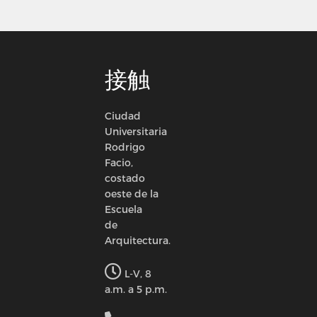
接触
Ciudad
Universitaria
Rodrigo
Facio,
costado
oeste de la
Escuela
de
Arquitectura.
L-V, 8
a.m. a 5 p.m.