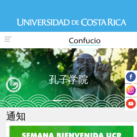
跳
转
到
主
要
内
容
孔子学院
Previous
Nex
通知