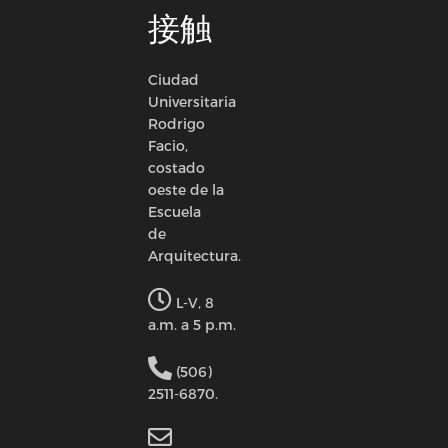
接触
Ciudad
Universitaria
Rodrigo
Facio,
costado
oeste de la
Escuela
de
Arquitectura.
L-V, 8
a.m. a 5 p.m.
(506)
2511-6870.