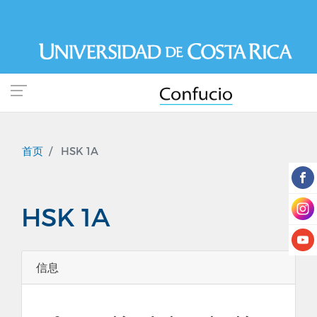
跳
转
到
主
要
内
容
首页
HSK 1A
HSK 1A
信息