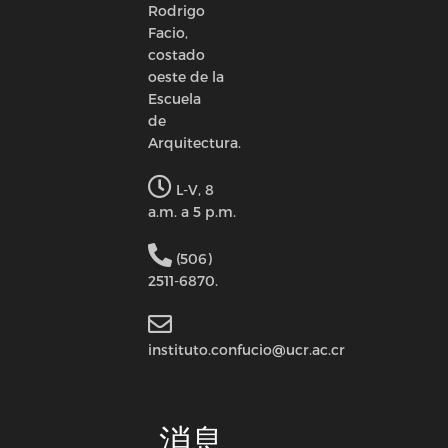
Rodrigo
Facio,
costado
oeste de la
Escuela
de
Arquitectura.
L-V, 8
a.m. a 5 p.m.
(506)
2511-6870.
instituto.confucio@ucr.ac.cr
消息