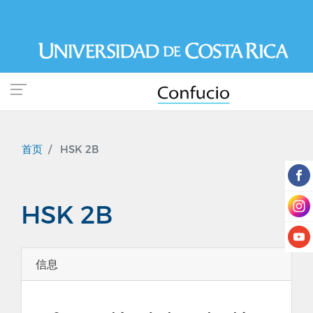
跳
转
到
主
要
内
容
首页
HSK 2B
HSK 2B
信息