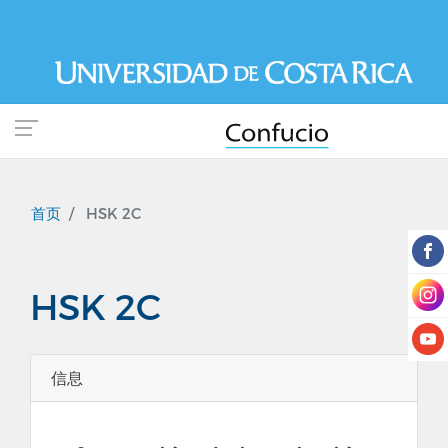
跳
转
到
主
要
内
容
首页
HSK 2C
HSK 2C
信息