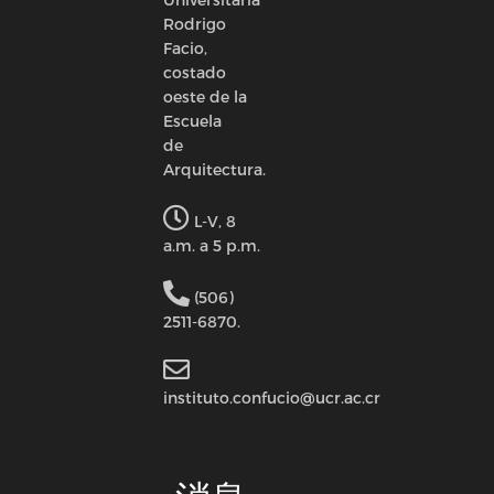
Rodrigo
Facio,
costado
oeste de la
Escuela
de
Arquitectura.
L-V, 8
a.m. a 5 p.m.
(506)
2511-6870.
instituto.confucio@ucr.ac.cr