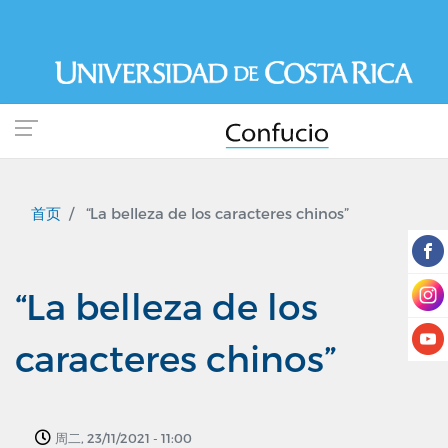
跳
转
到
主
要
内
容
首页
“La belleza de los caracteres chinos”
“La belleza de los
caracteres chinos”
周二, 23/11/2021 - 11:00