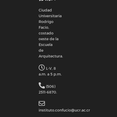
Ciudad
Universitaria
Rodrigo
Facio,
costado
oeste de la
Escuela
de
Arquitectura.
L-V, 8
a.m. a 5 p.m.
(506)
2511-6870.
instituto.confucio@ucr.ac.cr