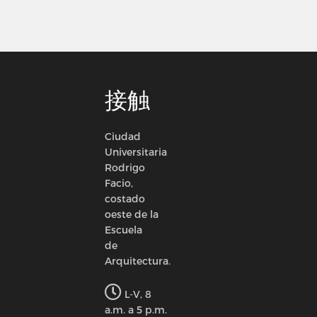
接触
Ciudad
Universitaria
Rodrigo
Facio,
costado
oeste de la
Escuela
de
Arquitectura.
L-V, 8
a.m. a 5 p.m.