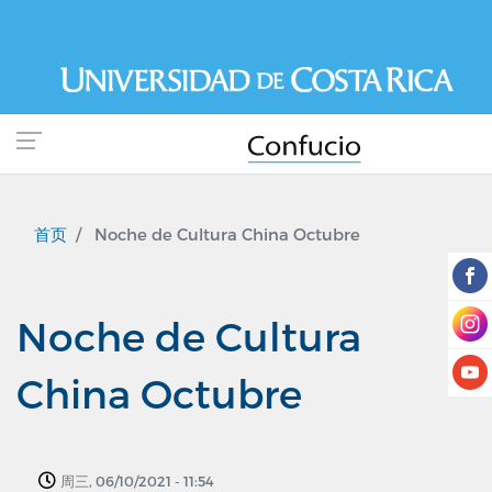
跳
转
到
主
要
内
容
首页
Noche de Cultura China Octubre
Noche de Cultura
China Octubre
周三, 06/10/2021 - 11:54