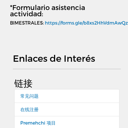
*Formulario asistencia
actividad:
BIMESTRALES:
https://forms.gle/b8xs2HhVdmAwQ
Enlaces de Interés
链接
常见问题
在线注册
Premehchi 项目