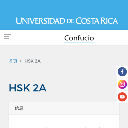
跳
转
到
主
要
内
容
首页
HSK 2A
HSK 2A
信息