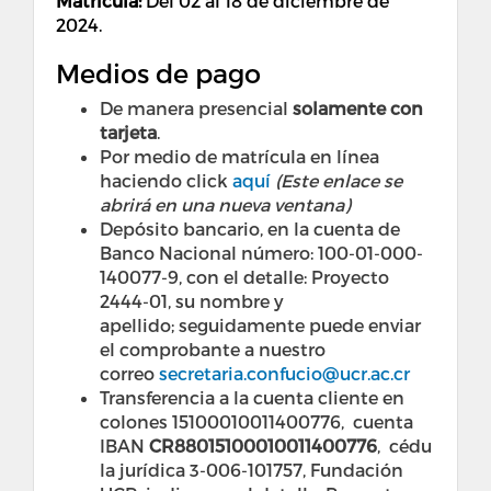
Matrícula:
Del 02 al 18 de diciembre de
2024.
Medios de pago
De manera presencial
solamente con
tarjeta
.
Por medio de matrícula en línea
haciendo click
aquí
(Este enlace se
abrirá en una nueva ventana)
Depósito bancario, en la cuenta de
Banco Nacional número: 100-01-000-
140077-9, con el detalle: Proyecto
2444-01, su nombre y
apellido; seguidamente puede enviar
el comprobante a nuestro
correo
secretaria.confucio@ucr.ac.cr
Transferencia a la cuenta cliente en
colones 15100010011400776, cuenta
IBAN
CR88015100010011400776
, cédu
la jurídica 3-006-101757, Fundación