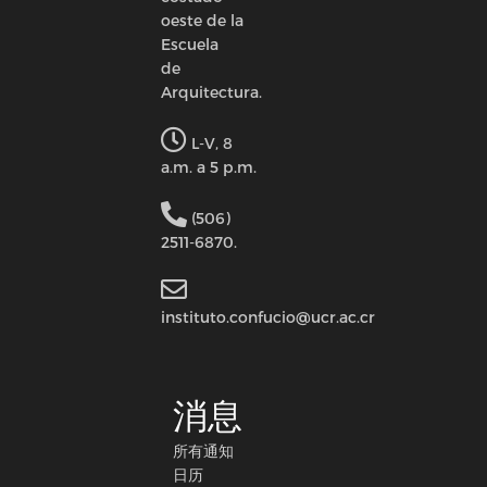
oeste de la
Escuela
de
Arquitectura.
L-V, 8
a.m. a 5 p.m.
(506)
2511-6870.
instituto.confucio@ucr.ac.cr
消息
所有通知
日历