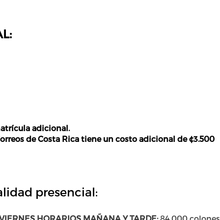
L:
atrícula adicional.
Correos de Costa Rica tiene un costo adicional de ¢
3.500
lidad presencial:
VIERNES HORARIOS MAÑANA Y TARDE:
84.000 colones