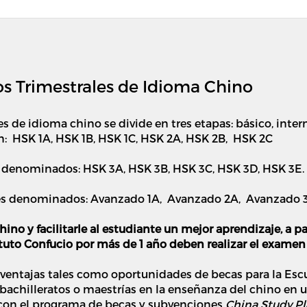
sos Trimestrales de Idioma Chino
s de idioma chino se divide en tres etapas: básico, inte
en: HSK 1A, HSK 1B, HSK 1C, HSK 2A, HSK 2B, HSK 2C
s denominados: HSK 3A, HSK 3B, HSK 3C, HSK 3D, HSK 3E.
eles denominados: Avanzado 1A, Avanzado 2A, Avanzado
hino y facilitarle al estudiante un mejor aprendizaje, a p
tuto Confucio por más de 1 año deben realizar el examen
ventajas tales como oportunidades de becas para la Escu
bachilleratos o maestrías en la enseñanza del chino en 
 con el programa de becas y subvenciones
China Study P