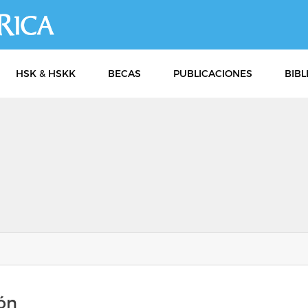
Pasar
al
contenido
principal
HSK & HSKK
BECAS
PUBLICACIONES
BIBL
ión