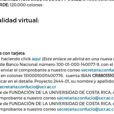
RDE:
120.000 colones
idad virtual:
 con tarjeta
.
a haciendo click
aquí
(Este enlace se abrirá en una nueva
 de Banco Nacional número: 100-01-000-140077-9, con el 
 enviar el comprobante a nuestro correo
secretaria.confu
nte en colones 15100010011400776, cuenta IBAN
CR8801510
car en el detalle: Proyecto 2444-01, su nombre y apellid
ecretaria.confucio@ucr.ac.cr
re de FUNDACIÓN DE LA UNIVERSIDAD DE COSTA RICA, con
omprobante a nuestro correo
secretaria.confucio@ucr.ac.c
re de FUNDACIÓN DE LA UNIVERSIDAD DE COSTA RICA, con
omprobante a nuestro correo
secretaria.confucio@ucr.ac.c