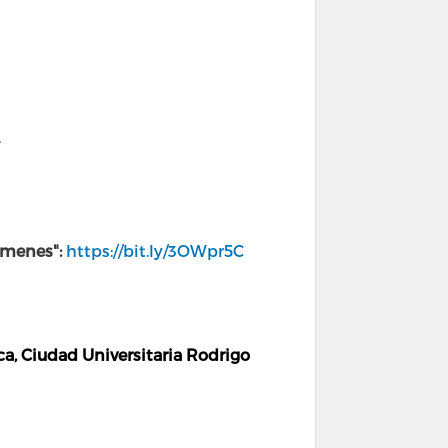
.
xámenes":
https://bit.ly/3OWpr5C
, Ciudad Universitaria Rodrigo