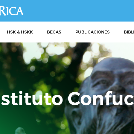
Pasar
al
contenido
principal
HSK & HSKK
BECAS
PUBLICACIONES
BIBL