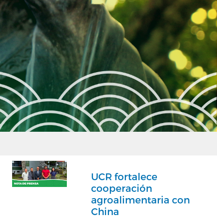
UCR fortalece
cooperación
agroalimentaria con
China