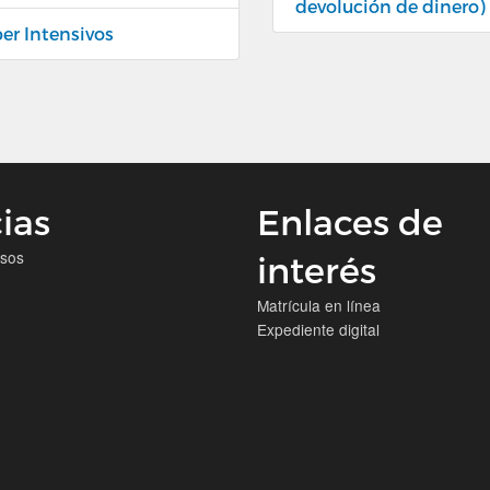
devolución de dinero)
per Intensivos
ias
Enlaces de
isos
interés
Matrícula en línea
Expediente digital