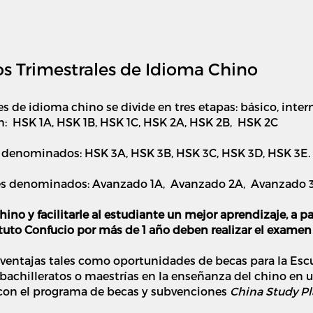
sos Trimestrales de Idioma Chino
s de idioma chino se divide en tres etapas: básico, inte
en: HSK 1A, HSK 1B, HSK 1C, HSK 2A, HSK 2B, HSK 2C
s denominados: HSK 3A, HSK 3B, HSK 3C, HSK 3D, HSK 3E.
eles denominados: Avanzado 1A, Avanzado 2A, Avanzado
hino y facilitarle al estudiante un mejor aprendizaje, a p
tuto Confucio por más de 1 año deben realizar el examen
ventajas tales como oportunidades de becas para la Escu
bachilleratos o maestrías en la enseñanza del chino en 
 con el programa de becas y subvenciones
China Study P