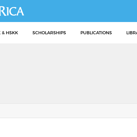
Skip
to
main
content
 & HSKK
SCHOLARSHIPS
PUBLICATIONS
LIBR