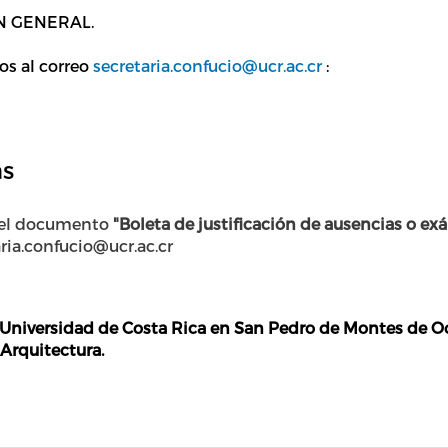
 EN GENERAL.
os al correo
secretaria.confucio@ucr.ac.cr
:
as
 el documento
"Boleta de justificación de ausencias o e
aria.confucio@ucr.ac.cr
niversidad de Costa Rica en San Pedro de Montes de Oca
 Arquitectura.