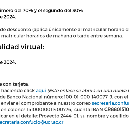
rimero del 70% y el segundo del 30%
e 2024.
de descuento (aplica únicamente al matricular horario d
matricular horarios de mañana o tarde entre semana.
idad virtual:
e 2024.
 con tarjeta
.
a haciendo click
aquí
(Este enlace se abrirá en una nueva
 de Banco Nacional número: 100-01-000-140077-9, con el 
 enviar el comprobante a nuestro correo
secretaria.confu
nte en colones 15100010011400776, cuenta IBAN
CR8801510
car en el detalle: Proyecto 2444-01, su nombre y apellid
ecretaria.confucio@ucr.ac.cr