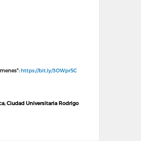
xámenes":
https://bit.ly/3OWpr5C
, Ciudad Universitaria Rodrigo