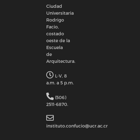
Ciudad
Universitaria
Rodrigo
Facio,
costado
oeste de la
Escuela
de
Arquitectura.
L-V, 8
a.m. a 5 p.m.
(506)
2511-6870.
instituto.confucio@ucr.ac.cr