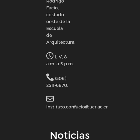
Rodrigo
Facio,
costado
oeste de la
Escuela
de
Arquitectura.
L-V, 8
a.m. a 5 p.m.
(506)
2511-6870.
instituto.confucio@ucr.ac.cr
Noticias