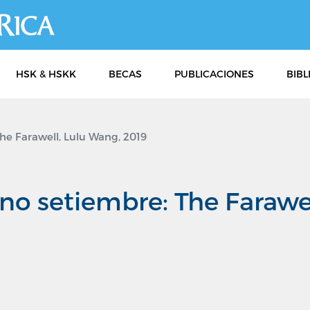
Pasar
al
contenido
principal
HSK & HSKK
BECAS
PUBLICACIONES
BIBL
he Farawell, Lulu Wang, 2019
no setiembre: The Farawel