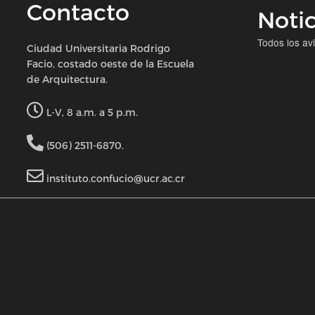
Contacto
Notic
Todos los av
Ciudad Universitaria Rodrigo
Facio, costado oeste de la Escuela
de Arquitectura.
L-V, 8 a.m. a 5 p.m.
(506) 2511-6870.
instituto.confucio@ucr.ac.cr