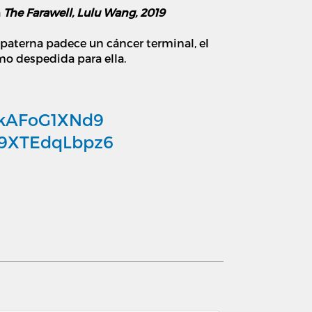
a
The Farawell, Lulu Wang, 2019
 paterna padece un cáncer terminal, el
mo despedida para ella.
1skAFoG1XNd9
1t9XTEdqLbpz6