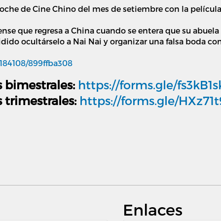
Noche de Cine Chino del mes de setiembre con la películ
dense que regresa a China cuando se entera que su abuela
dido ocultárselo a Nai Nai y organizar una falsa boda co
2184108/899ffba308
s bimestrales:
https://forms.gle/fs3kB
 trimestrales:
https://forms.gle/HXz7
Enlaces