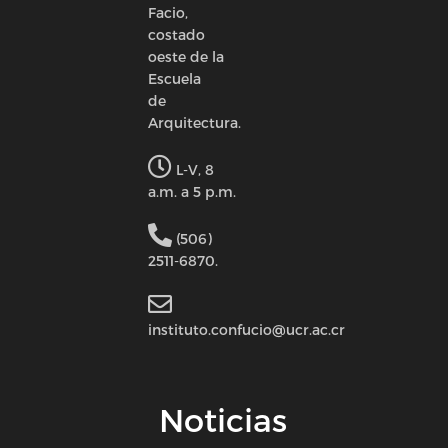
Facio,
costado
oeste de la
Escuela
de
Arquitectura.
L-V, 8
a.m. a 5 p.m.
(506)
2511-6870.
instituto.confucio@ucr.ac.cr
Noticias