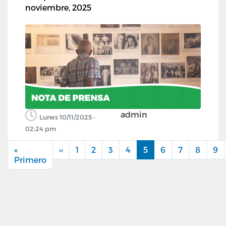
noviembre, 2025
admin
Lunes 10/11/2025 -
02:24 pm
«
‹‹
Página
1
2
3
4
5
6
7
8
9
Paginación
Primero
Primera
anterior
página