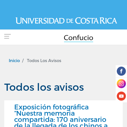
Pasar
al
contenido
principal
Inicio
Todos Los Avisos
Todos los avisos
Exposición fotográfica
“Nuestra memoria
compartida: 170 aniversario
de la llegada de los chinos a