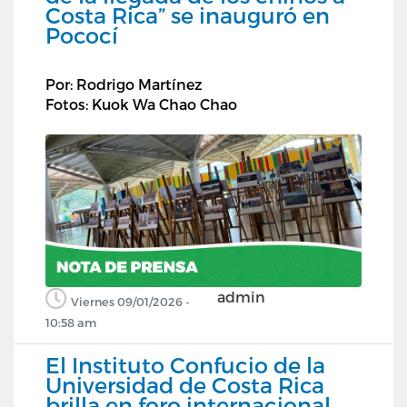
Costa Rica” se inauguró en
Pococí
Por: Rodrigo Martínez
Fotos: Kuok Wa Chao Chao
admin
Viernes 09/01/2026 -
10:58 am
El Instituto Confucio de la
Universidad de Costa Rica
brilla en foro internacional