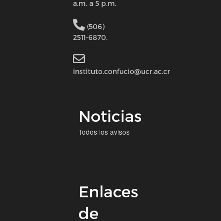
a.m. a 5 p.m.
(506)
2511-6870.
instituto.confucio@ucr.ac.cr
Noticias
Todos los avisos
Enlaces
de